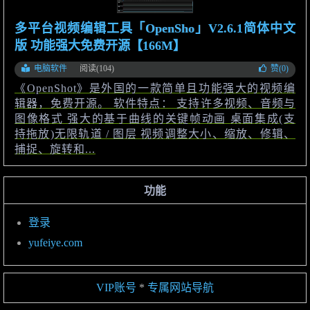
多平台视频编辑工具「OpenSho」V2.6.1简体中文
版 功能强大免费开源【166M】
电脑软件
阅读(104)
赞(
0
)
《OpenShot》是外国的一款简单且功能强大的视频编
辑器，免费开源。 软件特点： 支持许多视频、音频与
图像格式 强大的基于曲线的关键帧动画 桌面集成(支
持拖放)无限轨道 / 图层 视频调整大小、缩放、修辑、
捕捉、旋转和...
功能
登录
yufeiye.com
VIP账号
*
专属网站导航