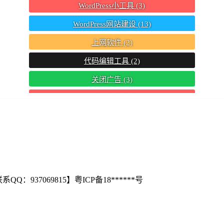
WordPress小工具
(3)
WordPress网站建设
(13)
上网软件
(2)
代码编辑工具
(2)
关闭广告
(3)
安卓手机软件推荐
(7)
截图教程
(2)
手机解压教程
(3)
游戏必备运行库
(2)
电脑截图工具
(2)
s.org【联系QQ：937069815】粤ICP备18******号
禁止其它尺寸图
(2)
资源变现
(3)