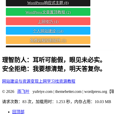
WordPress响应式主题
(8)
WordPress文章置顶教程
(2)
上网技巧
(4)
个人网站建设
(14)
免费远程控制软件
(3)
存在违法信息的网站
(2)
理智防人：耳听可能假，眼见未必实。
建站基础知识
(18)
安全拒绝：我要想清楚，明天答复你。
手机浏览器
(2)
死亡之种
(12)
网站建设与资源变现
上网学习找资源教程
电脑压缩软件
(3)
© 2026
雨飞叶
yufeiye.com | themebetter.com | wordpres
电脑解压软件
(3)
请求次数：83 次，加载用时：1.253 秒，内存占用：10.03 MB
视频播放软件
(5)
回顶部