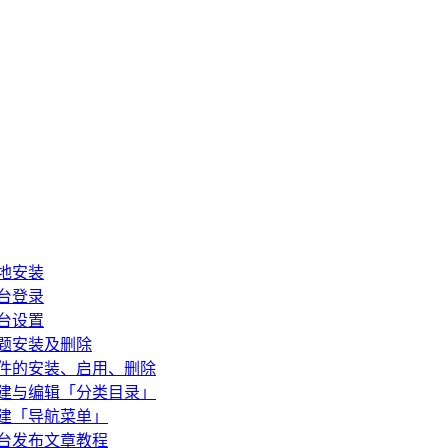
本地安装
后台登录
后台设置
主题安装及删除
s插件的安装、启用、删除
s创建与编辑「分类目录」
创建「导航菜单」
后台发布文章教程