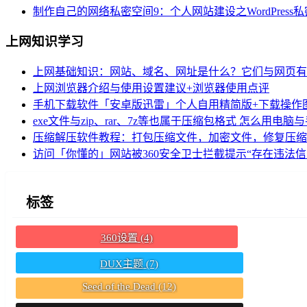
制作自己的网络私密空间9：个人网站建设之WordPres
上网知识学习
上网基础知识：网站、域名、网址是什么？它们与网页有
上网浏览器介绍与使用设置建议+浏览器使用点评
手机下载软件「安卓版迅雷」个人自用精简版+下载操作
exe文件与zip、rar、7z等也属于压缩包格式 怎么用电
压缩解压软件教程：打包压缩文件，加密文件，修复压缩
访问「你懂的」网站被360安全卫士拦截提示“存在违法
标签
360设置
(4)
DUX主题
(7)
Seed of the Dead
(12)