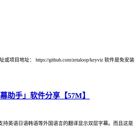
://github.com/zetaloop/keyviz 软件是免安装
幕助手」软件分享【57M】
幕，还支持英语日语韩语等外国语言的翻译显示双层字幕。而且这是