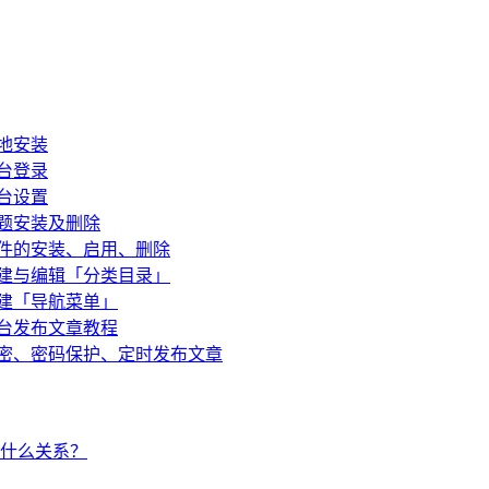
本地安装
后台登录
后台设置
主题安装及删除
s插件的安装、启用、删除
s创建与编辑「分类目录」
创建「导航菜单」
后台发布文章教程
s私密、密码保护、定时发布文章
什么关系？