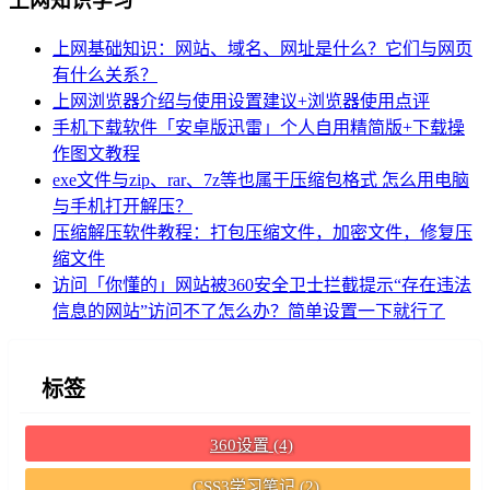
上网知识学习
上网基础知识：网站、域名、网址是什么？它们与网页
有什么关系？
上网浏览器介绍与使用设置建议+浏览器使用点评
手机下载软件「安卓版迅雷」个人自用精简版+下载操
作图文教程
exe文件与zip、rar、7z等也属于压缩包格式 怎么用电脑
与手机打开解压？
压缩解压软件教程：打包压缩文件，加密文件，修复压
缩文件
访问「你懂的」网站被360安全卫士拦截提示“存在违法
信息的网站”访问不了怎么办？简单设置一下就行了
标签
360设置
(4)
CSS3学习笔记
(2)