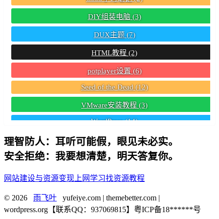
DIY组装电脑
(3)
DUX主题
(7)
HTML教程
(2)
potplayer设置
(6)
Seed of the Dead
(12)
VMware安装教程
(3)
WordPress
(14)
WordPress响应式主题
(8)
理智防人：耳听可能假，眼见未必实。
安全拒绝：我要想清楚，明天答复你。
WordPress小工具
(3)
WordPress插件推荐
(10)
网站建设与资源变现
上网学习找资源教程
WordPress文章置顶教程
(2)
© 2026
雨飞叶
yufeiye.com | themebetter.com |
wordpress.org【联系QQ：937069815】粤ICP备18******号
WordPress网站建设
(13)