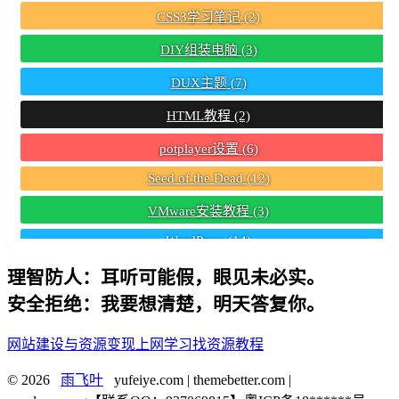
CSS3学习笔记
(2)
DIY组装电脑
(3)
DUX主题
(7)
HTML教程
(2)
potplayer设置
(6)
Seed of the Dead
(12)
VMware安装教程
(3)
WordPress
(14)
WordPress响应式主题
(8)
理智防人：耳听可能假，眼见未必实。
安全拒绝：我要想清楚，明天答复你。
WordPress小工具
(3)
WordPress插件推荐
(10)
网站建设与资源变现
上网学习找资源教程
WordPress文章置顶教程
(2)
© 2026
雨飞叶
yufeiye.com | themebetter.com |