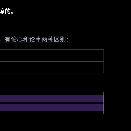
谅的。
，有论心和论事两种区别：