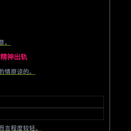
意。
：精神出轨
酌情原谅的。
而言程度较轻。